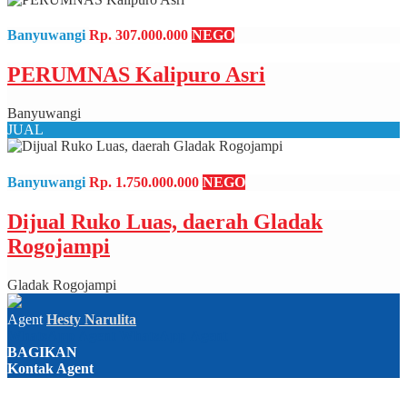
Banyuwangi
Rp. 307.000.000
NEGO
PERUMNAS Kalipuro Asri
Banyuwangi
JUAL
Banyuwangi
Rp. 1.750.000.000
NEGO
Dijual Ruko Luas, daerah Gladak
Rogojampi
Gladak Rogojampi
Agent
Hesty Narulita
WhatsApp
Agent
WhatsApp
Agent
BAGIKAN
Kontak Agent