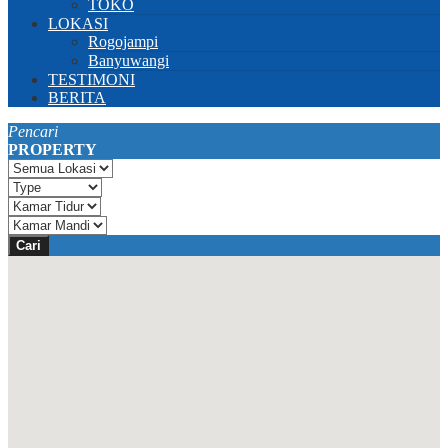
TOKO
LOKASI
Rogojampi
Banyuwangi
TESTIMONI
BERITA
Pencari
PROPERTY
Cari