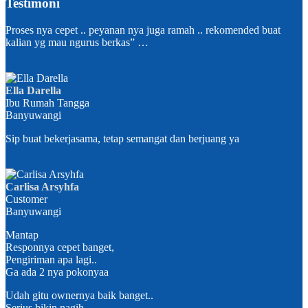
Testimoni
Proses nya cepet .. peyanan nya juga ramah .. rekomended buat
kalian yg mau ngurus berkas” …
Ella Darella
Ibu Rumah Tangga
Banyuwangi
Sip buat bekerjasama, tetap semangat dan berjuang ya
Carlisa Arsyhfa
Customer
Banyuwangi
Mantap
Responnya cepet banget,
Pengiriman apa lagi..
Ga ada 2 nya pokonyaa
Udah gitu ownernya baik banget..
Serius bikin nagih ..