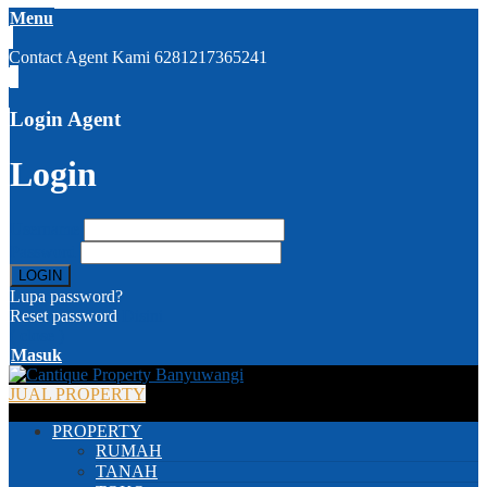
Menu
Contact Agent Kami
6281217365241
Login Agent
Login
Username
Password
Lupa password?
Reset password
Disini
( close )
Masuk
JUAL PROPERTY
PROPERTY
RUMAH
TANAH