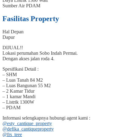
Daya Listrik
1300 Watt
Sumber Air
PDAM
Fasilitas Property
Hal Depan
Dapur
DIJUAL!!
Lokasi perumahan Sobo Indah Permai.
Dengan akses jalan roda 4.
Spesifikasi Detail :
– SHM
– Luas Tanah 84 M2
– Luas Bangunan 55 M2
– 2 Kamar Tidur
– 1 kamar Mandi
– Listrik 1300W
– PDAM
Informasi selengkapnya hubungi agent kami :
@esty_cantique_property
@defika_cantiqueproperty
@frs_teee