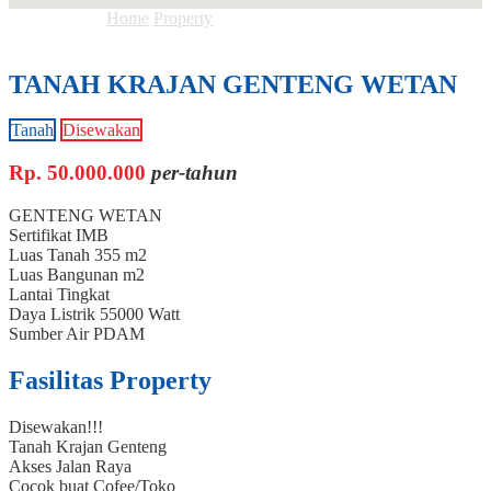
Anda ada di :
Home
Property
TANAH KRAJAN GENTENG
WETAN
TANAH KRAJAN GENTENG WETAN
Tanah
Disewakan
Rp.
50.000.000
per-tahun
GENTENG WETAN
Sertifikat
IMB
Luas Tanah
355 m2
Luas Bangunan
m2
Lantai
Tingkat
Daya Listrik
55000 Watt
Sumber Air
PDAM
Fasilitas Property
Disewakan!!!
Tanah Krajan Genteng
Akses Jalan Raya
Cocok buat Cofee/Toko