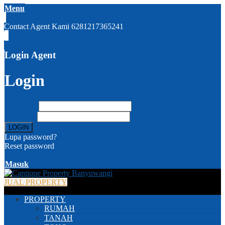
Menu
Contact Agent Kami
6281217365241
Login Agent
Login
Username
Password
Lupa password?
Reset password
Disini
( close )
Masuk
JUAL PROPERTY
PROPERTY
RUMAH
TANAH