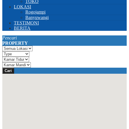
TOKO
LOKASI
Rogojampi
Banyuwangi
TESTIMONI
BERITA
Pencari
PROPERTY
Cari