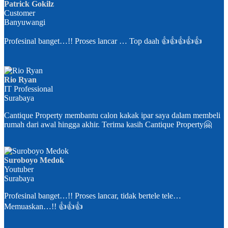
Patrick Gokilz
Customer
Banyuwangi
Profesinal banget…!! Proses lancar … Top daah 👍👍👍👍👍
Rio Ryan
IT Professional
Surabaya
Cantique Property membantu calon kakak ipar saya dalam membeli
rumah dari awal hingga akhir. Terima kasih Cantique Property🤗
Suroboyo Medok
Youtuber
Surabaya
Profesinal banget…!! Proses lancar, tidak bertele tele…
Memuaskan…!! 👍👍👍