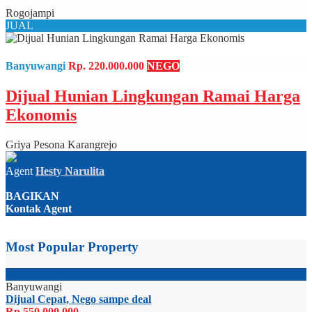
Rogojampi
JUAL
Banyuwangi
Rp. 220.000.000
NEGO
Dijual Hunian Lingkungan Ramai Harga
Ekonomis
Griya Pesona Karangrejo
Agent
Hesty Narulita
WhatsApp
Agent
WhatsApp
Agent
BAGIKAN
Kontak Agent
Most Popular Property
Banyuwangi
Dijual Cepat, Nego sampe deal
Rp.550.000.000