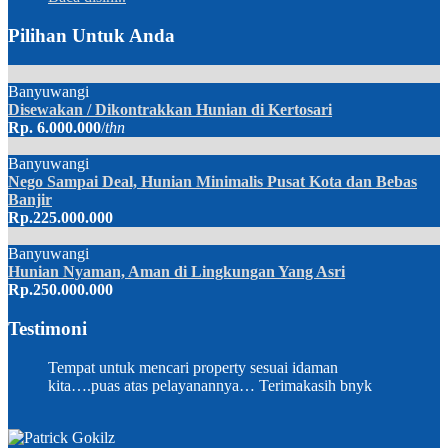
Pilihan Untuk Anda
Banyuwangi
Disewakan / Dikontrakkan Hunian di Kertosari
Rp. 6.000.000
/
thn
Banyuwangi
Nego Sampai Deal, Hunian Minimalis Pusat Kota dan Bebas
Banjir
Rp.225.000.000
Banyuwangi
Hunian Nyaman, Aman di Lingkungan Yang Asri
Rp.250.000.000
Testimoni
Tempat untuk mencari property sesuai idaman
kita….puas atas pelayanannya… Terimakasih bnyk