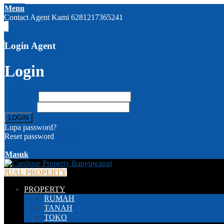
Menu
Contact Agent Kami
6281217365241
Login Agent
Login
Username
Password
Lupa password?
Reset password
Disini
( close )
Masuk
JUAL PROPERTY
PROPERTY
RUMAH
TANAH
TOKO