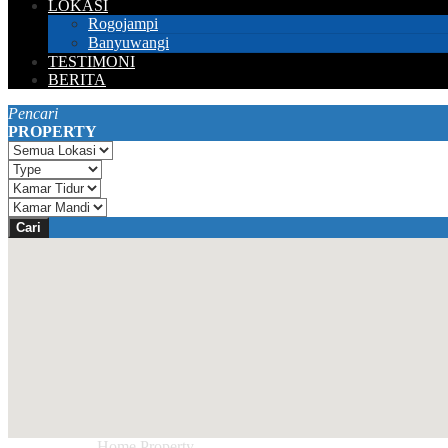
LOKASI
Rogojampi
Banyuwangi
TESTIMONI
BERITA
Pencari
PROPERTY
Cari
Anda ada di :
Home
Property
Dijual Cepat Hunian Daerah Genteng