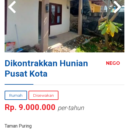
Dikontrakkan Hunian
NEGO
Pusat Kota
Rumah
Disewakan
Rp.
9.000.000
per-tahun
Taman Puring