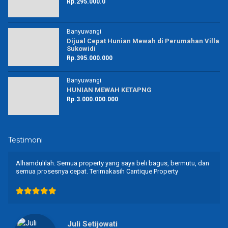
Rp.295.000.0
Banyuwangi
Dijual Cepat Hunian Mewah di Perumahan Villa
Sukowidi
Rp.395.000.000
Banyuwangi
HUNIAN MEWAH KETAPNG
Rp.3.000.000.000
Testimoni
dulilah. Semua property yang saya beli bagus, bermutu, dan
Alhamdul
 prosesnya cepat. Terimakasih Cantique Property
memberik
mendapat
Juli Setijowati