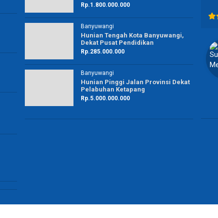
Terima kasih banyak
Rp.1.800.000.000
Banyuwangi
Hunian Tengah Kota Banyuwangi,
Dekat Pusat Pendidikan
Rp.285.000.000
Bagus Dwi Aditya
Karyawan ASDP
Banyuwangi
Blitar
Hunian Pinggi Jalan Provinsi Dekat
Pelabuhan Ketapang
Rp.5.000.000.000