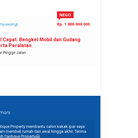
NEGO
nyuwangi
Rp. 1.800.000.000
Rogojampi
al Cepat. Bengkel Mobil dan Gudang
Hunian Mewah 
rta Peralatan.
Rogojampi
 Pinggir Jalan
Rogojampi Banyu
imoni
tique Property membantu calon kakak ipar saya
Profesinal banget…!
am membeli rumah dari awal hingga akhir. Terima
Memuaskan…!! 👍
ih Cantique Property🤗