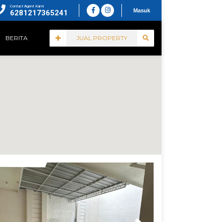
Contact Agent Kami
Masuk
6281217365241
BERITA
JUAL PROPERTY