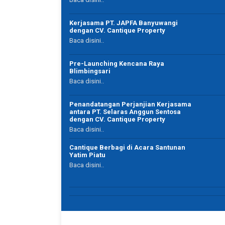
Kerjasama PT. JAPFA Banyuwangi
dengan CV. Cantique Property
Baca disini..
Ella Darella
qoh
Ibu Rumah Tangga
Pre-Launching Kencana Raya
Banyuwangi
Blimbingsari
Baca disini..
Penandatangan Perjanjian Kerjasama
antara PT. Selaras Anggun Sentosa
dengan CV. Cantique Property
Baca disini..
Cantique Berbagi di Acara Santunan
Yatim Piatu
Baca disini..