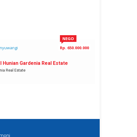
NEGO
nyuwangi
Rp. 650.000.000
Banyuwangi
al Hunian Gardenia Real Estate
PERUM INDAH
ia Real Estate
Banyuwangi
imoni