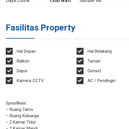
Daya Listrik
1300 Watt
Sumber Air
Fasilitas Property
Hal Depan
Hal Belakang
Balkon
Taman
Dapur
Genset
Kamera CCTV
AC / Pendingin
Spesifikasi :
– Ruang Tamu
– Ruang Keluarga
– 2 Kamar Tidur
– 2 Kamar Mandi