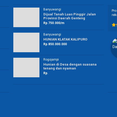
Banyuwangi
Proses nya cepet .. peyanan nya juga ramah ..
Jay
Dijual Tanah Luas Pinggir Jalan
rekomended buat kalian yg mau ngurus berkas” …
Provinsi Daerah Genteng
ha…
Rp.750.000/m
Banyuwangi
HUNIAN KLATAK KALIPURO
Ella Darella
Rp.850.000.000
Ibu Rumah Tangga
Banyuwangi
Rogojampi
Hunian di Desa dengan suasana
tenang dan nyaman
Rp.