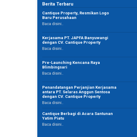
Berita Terbaru
agent property yang amanah dan luar biasa.
Cantique Property, Resmikan Logo
membantu mulai awal sampai akhir. Awalnya sih
Baru Perusahaan
cuman iseng tanya, akhirnya beli juga. hahahhaha
Baca disini..
Kerjasama PT. JAPFA Banyuwangi
dengan CV. Cantique Property
Baca disini..
I W Sosiawan
Pre-Launching Kencana Raya
Hakim
Blimbingsari
Surabaya
Baca disini..
Penandatangan Perjanjian Kerjasama
antara PT. Selaras Anggun Sentosa
dengan CV. Cantique Property
Baca disini..
Cantique Berbagi di Acara Santunan
Yatim Piatu
Baca disini..