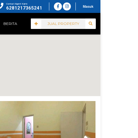
Contact Agent Kami
Masuk
6281217365241
BERITA
JUAL PROPERTY