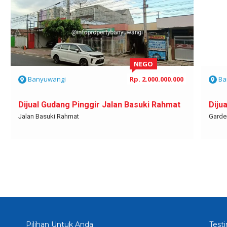
NEGO
Banyuwangi
Rp. 2.000.000.000
Ba
Dijual Gudang Pinggir Jalan Basuki Rahmat
Diju
Jalan Basuki Rahmat
Garden
Pilihan Untuk Anda
Test