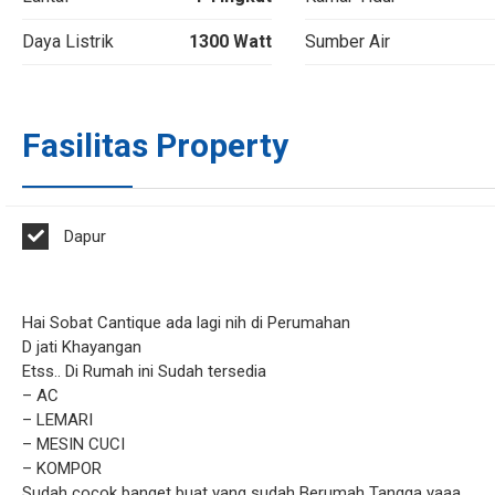
Daya Listrik
1300 Watt
Sumber Air
Fasilitas Property
Dapur
Hai Sobat Cantique ada lagi nih di Perumahan
D jati Khayangan
Etss.. Di Rumah ini Sudah tersedia
– AC
– LEMARI
– MESIN CUCI
– KOMPOR
Sudah cocok banget buat yang sudah Berumah Tangga yaaa