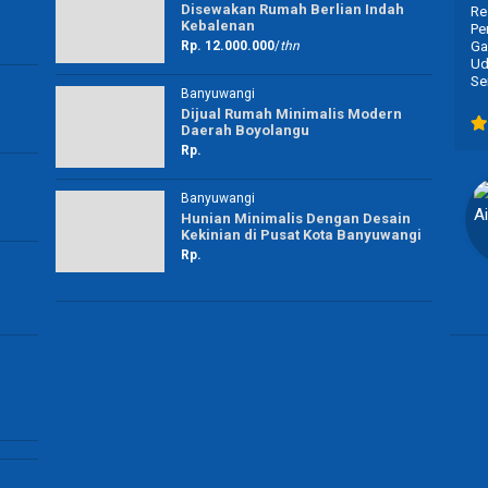
Disewakan Rumah Berlian Indah
Niat bgt antar kesana kemari.
Res
Kebalenan
Pen
Rp. 12.000.000
/
thn
Ga 
Uda
Ser
Banyuwangi
Dijual Rumah Minimalis Modern
H Tamjiz
Daerah Boyolangu
Rp.
Advokat
Surabaya
Banyuwangi
Hunian Minimalis Dengan Desain
Kekinian di Pusat Kota Banyuwangi
Rp.