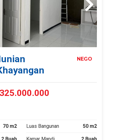
Hunian
NEGO
 Khayangan
325.000.000
70 m2
Luas Bangunan
50 m2
2 Buah
Kamar Mandi
2 Buah