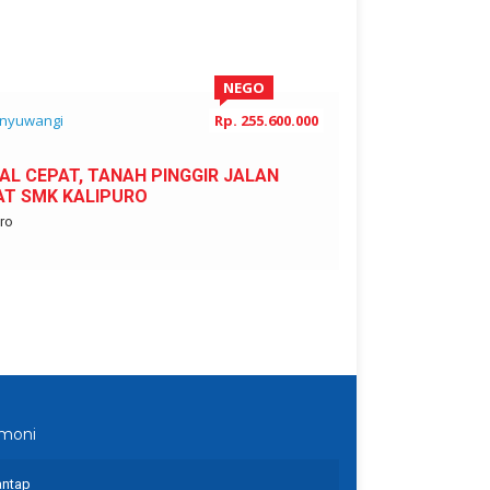
NEGO
nyuwangi
Rp. 255.600.000
Banyuwangi
AL CEPAT, TANAH PINGGIR JALAN
PERUM INDAH
AT SMK KALIPURO
Banyuwangi
ro
imoni
ntap
agent property ya