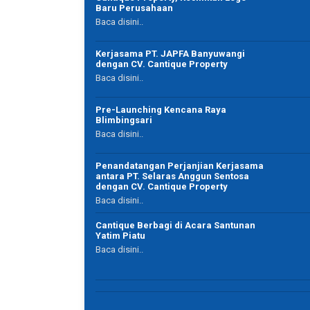
Baru Perusahaan
Baca disini..
Kerjasama PT. JAPFA Banyuwangi
dengan CV. Cantique Property
Imam Sjamsoe Asharry
Baca disini..
Advokat
Surabaya
Pre-Launching Kencana Raya
Blimbingsari
Baca disini..
Penandatangan Perjanjian Kerjasama
antara PT. Selaras Anggun Sentosa
dengan CV. Cantique Property
Baca disini..
Cantique Berbagi di Acara Santunan
Yatim Piatu
Baca disini..