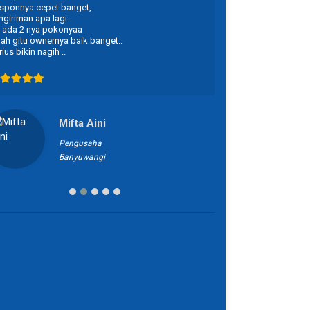
ponnya cepet banget,
membantu mulai aw
giriman apa lagi..
cuman iseng tanya
ada 2 nya pokonyaa
h gitu ownernya baik banget..
ius bikin nagih ..
Mifta Aini
S
Pengusaha
Banyuwangi