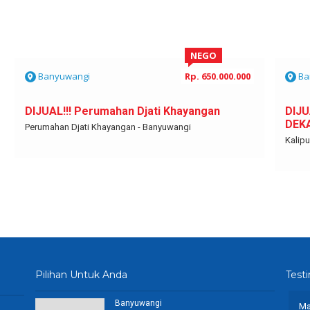
NEGO
Banyuwangi
Rp. 650.000.000
Ba
DIJUAL!!! Perumahan Djati Khayangan
DIJU
DEK
Perumahan Djati Khayangan - Banyuwangi
Kalipu
Pilihan Untuk Anda
Test
Banyuwangi
2x beli rumah lewat agent ini. Dan selalu memuaskan.
Ma