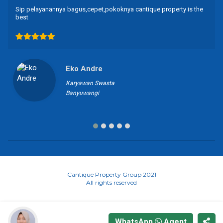
Alhamdulilah. Semua property yang saya beli bagus, bermutu, dan
semua prosesnya cepat. Terimakasih Cantique Property
Juli Setijowati
Guru
Banyuwangi
Cantique Property Group 2021
All rights reserved
WhatsApp
Agent