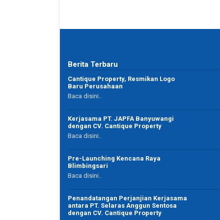
Berita Terbaru
agent ini. Dan selalu memuaskan.
Profesinal banget…!! Proses lancar 
Cantique Property, Resmikan Logo
a kemari.
👍👍
Baru Perusahaan
Baca disini..
Kerjasama PT. JAPFA Banyuwangi
dengan CV. Cantique Property
Tamjiz
Baca disini..
Rio Ryan
okat
IT Professional
Pre-Launching Kencana Raya
abaya
Surabaya
Blimbingsari
Baca disini..
Penandatangan Perjanjian Kerjasama
antara PT. Selaras Anggun Sentosa
dengan CV. Cantique Property