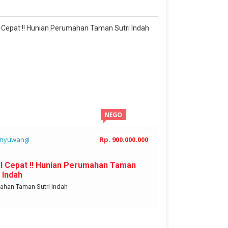
JUAL
NEGO
nyuwangi
Rp. 900.000.000
Banyuwangi
al Cepat !! Hunian Perumahan Taman
Dijual Pabrik 
i Indah
Lanjutkan Us
ahan Taman Sutri Indah
Banyuwangi Kota