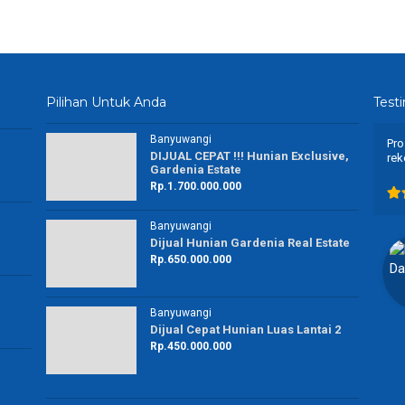
Pilihan Untuk Anda
Test
Banyuwangi
… Top daah 👍👍👍
Proses nya cepet .. peyanan nya juga ramah ..
DIJUAL CEPAT !!! Hunian Exclusive,
rekomended buat kalian yg mau ngurus berkas” …
Gardenia Estate
Rp.1.700.000.000
Banyuwangi
Dijual Hunian Gardenia Real Estate
Ella Darella
Rp.650.000.000
Ibu Rumah Tangga
Banyuwangi
Banyuwangi
Dijual Cepat Hunian Luas Lantai 2
Rp.450.000.000