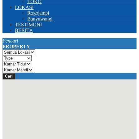
TOKO
LOKASI
Rogojampi
Banyuwangi
TESTIMONI
BERITA
Pencari
PROPERTY
Cari