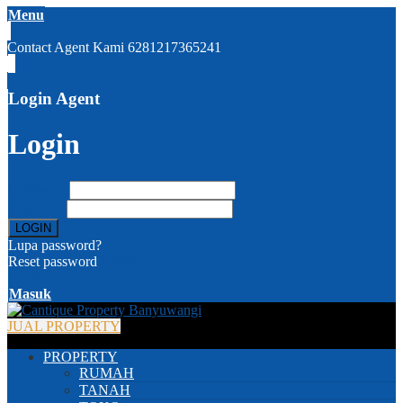
Menu
Contact Agent Kami
6281217365241
Login Agent
Login
Username
Password
Lupa password?
Reset password
Disini
( close )
Masuk
JUAL PROPERTY
PROPERTY
RUMAH
TANAH