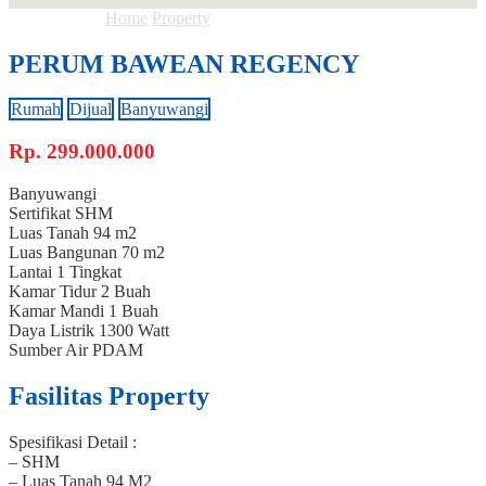
Anda ada di :
Home
Property
PERUM BAWEAN REGENCY
PERUM BAWEAN REGENCY
Rumah
Dijual
Banyuwangi
Rp.
299.000.000
Banyuwangi
Sertifikat
SHM
Luas Tanah
94 m2
Luas Bangunan
70 m2
Lantai
1 Tingkat
Kamar Tidur
2 Buah
Kamar Mandi
1 Buah
Daya Listrik
1300 Watt
Sumber Air
PDAM
Fasilitas Property
Spesifikasi Detail :
– SHM
– Luas Tanah 94 M2