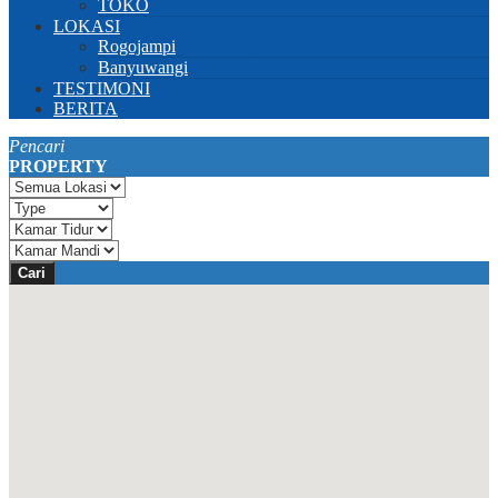
TOKO
LOKASI
Rogojampi
Banyuwangi
TESTIMONI
BERITA
Pencari
PROPERTY
Cari