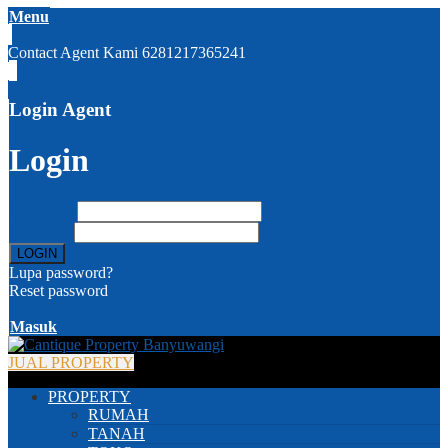
Menu
Contact Agent Kami
6281217365241
Login Agent
Login
Username
Password
Lupa password?
Reset password
Disini
( close )
Masuk
JUAL PROPERTY
PROPERTY
RUMAH
TANAH