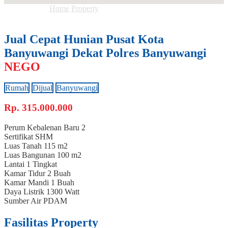
Anda ada di :
Home
Property
Jual Cepat Hunian Pusat Kota
Banyuwangi Dekat Polres Banyuwangi
Jual Cepat Hunian Pusat Kota
Banyuwangi Dekat Polres Banyuwangi
NEGO
Rumah
Dijual
Banyuwangi
Rp.
315.000.000
Perum Kebalenan Baru 2
Sertifikat
SHM
Luas Tanah
115 m2
Luas Bangunan
100 m2
Lantai
1 Tingkat
Kamar Tidur
2 Buah
Kamar Mandi
1 Buah
Daya Listrik
1300 Watt
Sumber Air
PDAM
Fasilitas Property