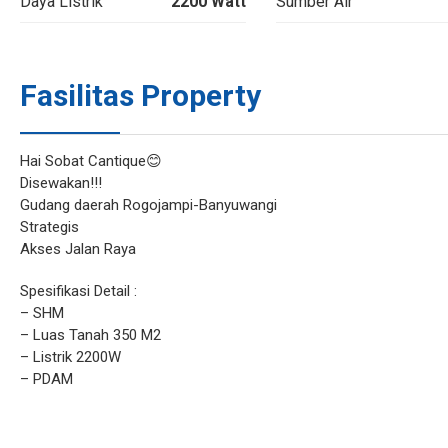
Daya Listrik
2200 Watt
Sumber Air
Fasilitas Property
Hai Sobat Cantique😊
Disewakan!!!
Gudang daerah Rogojampi-Banyuwangi
Strategis
Akses Jalan Raya
Spesifikasi Detail :
– SHM
– Luas Tanah 350 M2
– Listrik 2200W
– PDAM