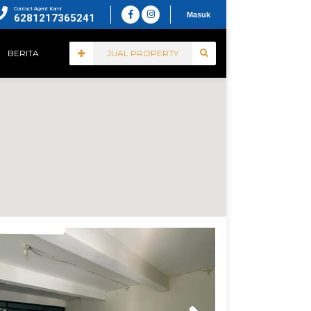
Contact Agent Kami
Masuk
6281217365241
BERITA
JUAL PROPERTY