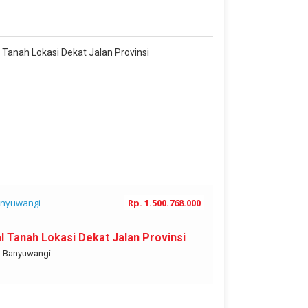
JUAL
NEGO
nyuwangi
Rp. 1.500.768.000
Banyuwangi
al Tanah Lokasi Dekat Jalan Provinsi
Dijual Hunian
Pinggir Jalan
k Banyuwangi
Jalan Bengawan