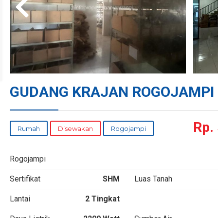
GUDANG KRAJAN ROGOJAMPI
Rp.
Rumah
Disewakan
Rogojampi
Rogojampi
Sertifikat
SHM
Luas Tanah
Lantai
2 Tingkat