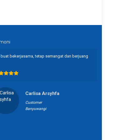
imoni
 buat bekerjasama, tetap semangat dan berjuang
terimakasih atas p
Carlisa Arsyhfa
Customer
Banyuwangi