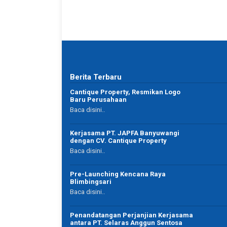
Berita Terbaru
mbantu dengan
Mantap
Cantique Property, Resmikan Logo
lhamdulillah bisa
Responnya cepet banget,
Baru Perusahaan
Pengiriman apa lagi..
Baca disini..
Ga ada 2 nya pokonyaa
Udah gitu ownernya baik banget..
Serius bikin nagih ..
Kerjasama PT. JAPFA Banyuwangi
dengan CV. Cantique Property
Baca disini..
Pre-Launching Kencana Raya
Blimbingsari
Mifta Aini
Baca disini..
Pengusaha
Banyuwangi
Penandatangan Perjanjian Kerjasama
antara PT. Selaras Anggun Sentosa