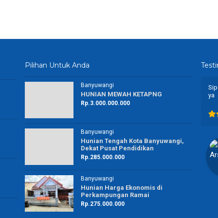
Pilihan Untuk Anda
Test
Banyuwangi
Agent property yang amanah dan luar biasa 👍
Sip
HUNIAN MEWAH KETAPNG
ya
Rp.3.000.000.000
Banyuwangi
maya puspito ningrum
Hunian Tengah Kota Banyuwangi,
Dekat Pusat Pendidikan
Karyawan Swasta
Rp.285.000.000
Banyuwangi
Banyuwangi
Hunian Harga Ekonomis di
Perkampungan Ramai
Rp.275.000.000