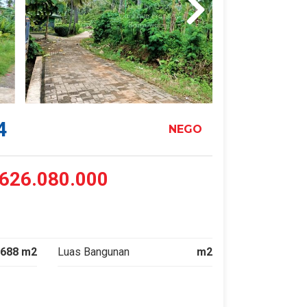
4
NEGO
626.080.000
688 m2
Luas Bangunan
m2