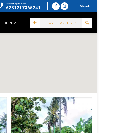
Contact Agent Kami
Masuk
6281217365241
BERITA
JUAL PROPERTY