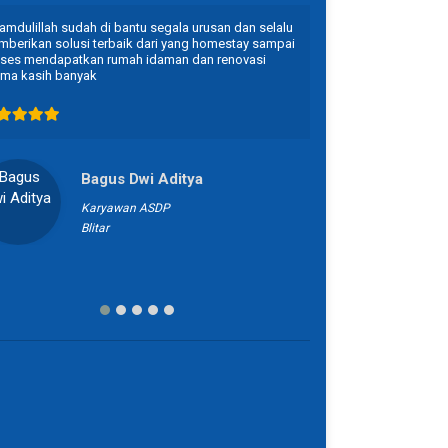
amdulillah sudah di bantu segala urusan dan selalu
terimakasih atas p
berikan solusi terbaik dari yang homestay sampai
ses mendapatkan rumah idaman dan renovasi
ima kasih banyak
Bagus Dwi Aditya
Karyawan ASDP
Blitar