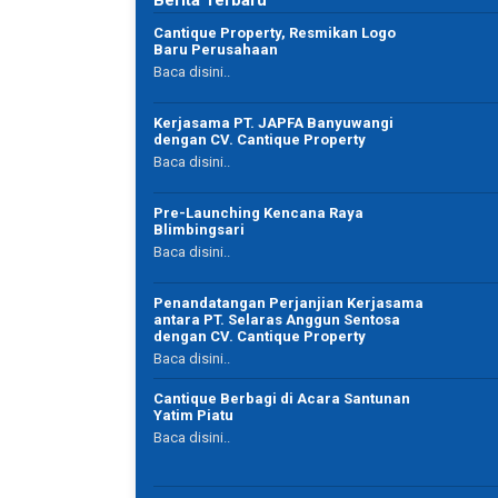
Berita Terbaru
Nggak hanya jual beli rumah , tanah , tapi juga ada
Cantique Property, Resmikan Logo
home stay nya dijamin nyaman , lokasinya juga
Baru Perusahaan
strategis , miminnya juga ramah , bikin pengen ngi
Baca disini..
terussss sambil nikmatin banyak pariwisata di
banyuwangi , hohohohoho
Kerjasama PT. JAPFA Banyuwangi
dengan CV. Cantique Property
Baca disini..
Pre-Launching Kencana Raya
Linda Budiman
Blimbingsari
Owner Omah Bumbu Ireng
Baca disini..
Malang
Penandatangan Perjanjian Kerjasama
antara PT. Selaras Anggun Sentosa
dengan CV. Cantique Property
Baca disini..
Cantique Berbagi di Acara Santunan
Yatim Piatu
Baca disini..