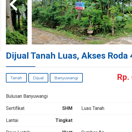
Dijual Tanah Luas, Akses Roda 
Rp.
Tanah
Dijual
Banyuwangi
Bulusan Banyuwangi
Sertifikat
SHM
Luas Tanah
Lantai
Tingkat