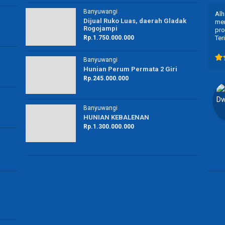
Banyuwangi
Proses nya cepet .. peyanan nya juga ramah ..
Alh
Dijual Ruko Luas, daerah Gladak
rekomended buat kalian yg mau ngurus berkas” …
mem
Rogojampi
nep
pro
Rp.1.750.000.000
Ter
Banyuwangi
Hunian Perum Permata 2 Giri
Ella Darella
Rp.245.000.000
Ibu Rumah Tangga
Banyuwangi
Banyuwangi
HUNIAN KEBALENAN
Rp.1.300.000.000