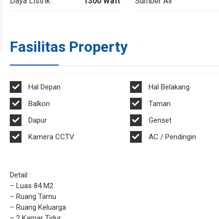
Daya Listrik
1300 Watt
Sumber Air
Fasilitas Property
Hal Depan
Hal Belakang
Balkon
Taman
Dapur
Genset
Kamera CCTV
AC / Pendingin
Detail :
– Luas 84 M2
– Ruang Tamu
– Ruang Keluarga
– 2 Kamar Tidur