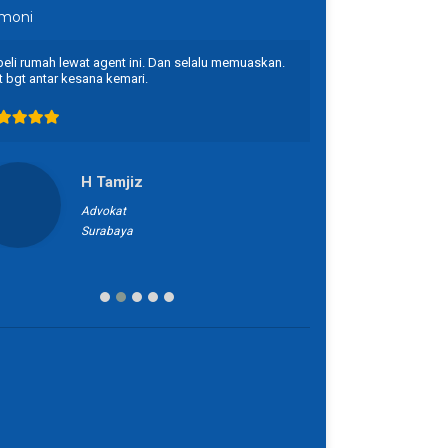
imoni
beli rumah lewat agent ini. Dan selalu memuaskan.
Proses nya cepet .
t bgt antar kesana kemari.
rekomended buat k
H Tamjiz
E
Advokat
I
Surabaya
B