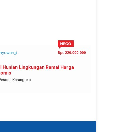
NEGO
nyuwangi
Rp. 220.000.000
Banyuwangi
al Hunian Lingkungan Ramai Harga
Dijual Ruko G
nomis
Kecamatan Gente
 Pesona Karangrejo