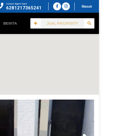
Contact Agent Kami
Masuk
6281217365241
BERITA
JUAL PROPERTY