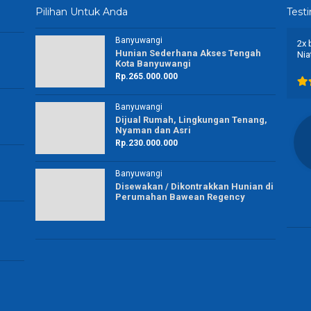
Pilihan Untuk Anda
Test
Banyuwangi
Terimakasih Cantique Property membantu dengan
2x 
Hunian Sederhana Akses Tengah
segala permintaan yang rumit dan alhamdulillah bisa
Nia
Kota Banyuwangi
dibantu untuk mewujudkannya
Rp.265.000.000
Banyuwangi
Dijual Rumah, Lingkungan Tenang,
Nyaman dan Asri
Chindy Ty
Rp.230.000.000
Ibu Rumah Tangga
Banyuwangi
Banyuwangi
Disewakan / Dikontrakkan Hunian di
Perumahan Bawean Regency