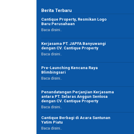
Berita Terbaru
uar biasa
Sip pelayanannya bagus,cepet,pokoknya cantique
Cantique Property, Resmikan Logo
property is the best
Baru Perusahaan
Baca disini..
Kerjasama PT. JAPFA Banyuwangi
dengan CV. Cantique Property
 Asharry
Baca disini..
Eko Andre
Karyawan Swasta
Pre-Launching Kencana Raya
Banyuwangi
Blimbingsari
Baca disini..
Penandatangan Perjanjian Kerjasama
antara PT. Selaras Anggun Sentosa
dengan CV. Cantique Property
Baca disini..
Cantique Berbagi di Acara Santunan
Yatim Piatu
Baca disini..