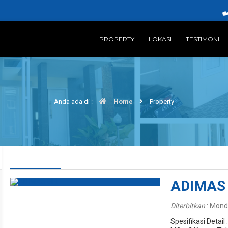
PROPERTY
LOKASI
TESTIMONI
Anda ada di :
Home
Property
ADIMAS 
Diterbitkan
:
Monda
Spesifikasi Detai