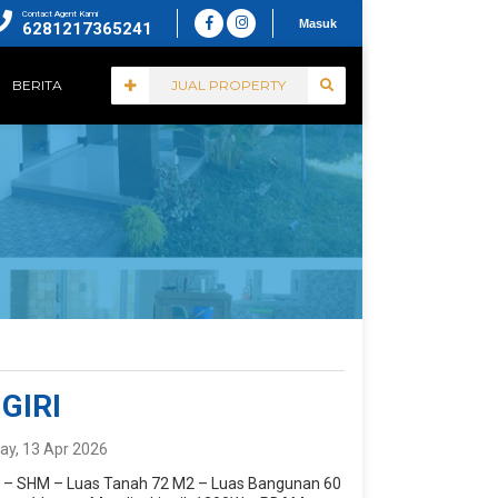
Contact Agent Kami
Masuk
6281217365241
BERITA
JUAL PROPERTY
GIRI
y, 13 Apr 2026
l : – SHM – Luas Tanah 72 M2 – Luas Bangunan 60