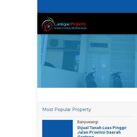
Most Popular Property
Banyuwangi
Dijual Tanah Luas Pinggir
Jalan Provinsi Daerah
Genteng