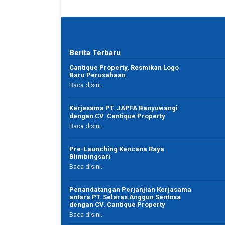
Berita Terbaru
uar biasa
Profesinal banget…!! Proses lancar … Top daah 👍
Cantique Property, Resmikan Logo
👍👍
Baru Perusahaan
Baca disini..
Kerjasama PT. JAPFA Banyuwangi
dengan CV. Cantique Property
 Asharry
Baca disini..
Rio Ryan
IT Professional
Pre-Launching Kencana Raya
Surabaya
Blimbingsari
Baca disini..
Penandatangan Perjanjian Kerjasama
antara PT. Selaras Anggun Sentosa
dengan CV. Cantique Property
Baca disini..