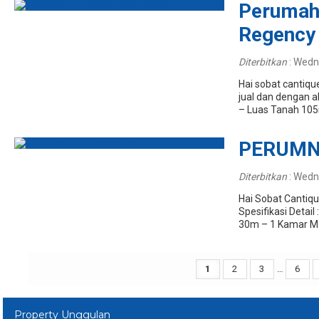
Perumah
Regency
Diterbitkan
:
Wedne
Hai sobat cantiq
jual dan dengan a
– Luas Tanah 105
PERUMNA
Diterbitkan
:
Wedne
Hai Sobat Cantiqu
Spesifikasi Detai
30m – 1 Kamar Man
1
2
3
…
6
Property Unggulan