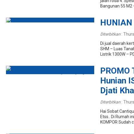
jalan roda 4. Spes
Bangunan 55 M2 –
HUNIAN
Diterbitkan
:
Thurs
Di jual daerah kert
SHM – Luas Tanah
Listrik 1300W – P
PROMO T
Hunian 
Djati Kh
Diterbitkan
:
Thurs
Hai Sobat Cantiqu
Etss.. Di Rumah i
KOMPOR Sudah coc