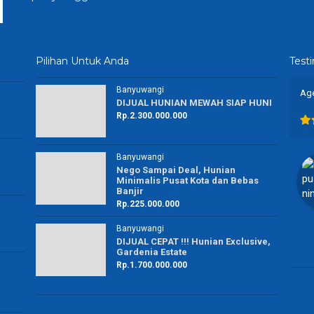
Pilihan Untuk Anda
Test
Banyuwangi
👍
Agent property yang amanah dan luar biasa 👍
Pro
DIJUAL HUNIAN MEWAH SIAP HUNI
rek
Rp.2.300.000.000
Banyuwangi
maya puspito ningrum
Nego Sampai Deal, Hunian
Minimalis Pusat Kota dan Bebas
Karyawan Swasta
Banjir
Banyuwangi
Rp.225.000.000
Banyuwangi
DIJUAL CEPAT !!! Hunian Exclusive,
Gardenia Estate
Rp.1.700.000.000