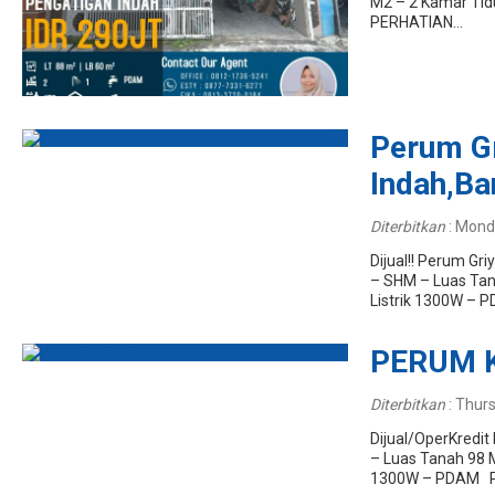
M2 – 2 Kamar Tid
PERHATIAN...
Perum G
Indah,B
Diterbitkan
:
Monda
Dijual!! Perum Gr
– SHM – Luas Tan
Listrik 1300W – P
PERUM 
Diterbitkan
:
Thurs
Dijual/OperKredit
– Luas Tanah 98 M
1300W – PDAM PE