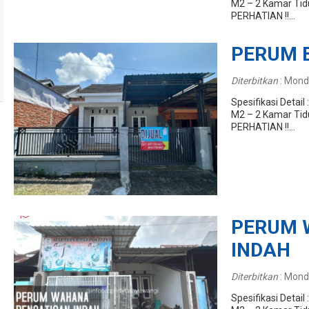
M2 – 2 Kamar Tid
PERHATIAN !!...
PERUM 
Diterbitkan
:
Monda
Spesifikasi Detai
M2 – 2 Kamar Tid
PERHATIAN !!...
PERUM 
INDAH
Diterbitkan
:
Monda
Spesifikasi Detai