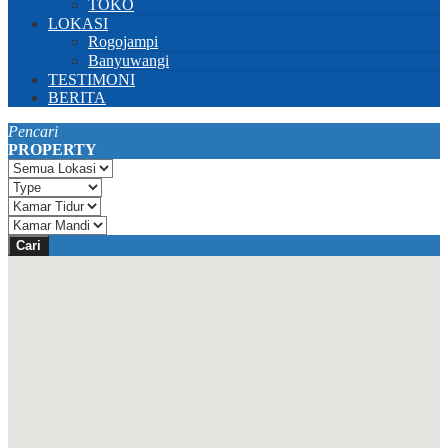
TOKO
LOKASI
Rogojampi
Banyuwangi
TESTIMONI
BERITA
Pencari
PROPERTY
Cari