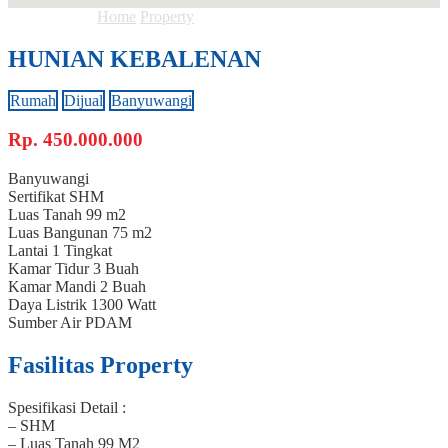
Anda ada di :
Home
Property
HUNIAN KEBALENAN
HUNIAN KEBALENAN
Rumah
Dijual
Banyuwangi
Rp.
450.000.000
Banyuwangi
Sertifikat
SHM
Luas Tanah
99 m2
Luas Bangunan
75 m2
Lantai
1 Tingkat
Kamar Tidur
3 Buah
Kamar Mandi
2 Buah
Daya Listrik
1300 Watt
Sumber Air
PDAM
Fasilitas Property
Spesifikasi Detail :
– SHM
– Luas Tanah 99 M2