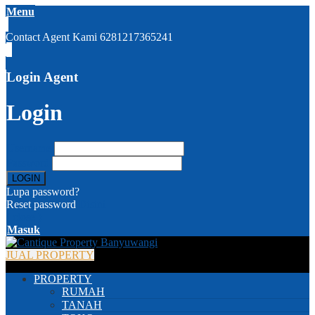
Menu
Contact Agent Kami
6281217365241
Login Agent
Login
Username
Password
Lupa password?
Reset password
Disini
( close )
Masuk
JUAL PROPERTY
PROPERTY
RUMAH
TANAH