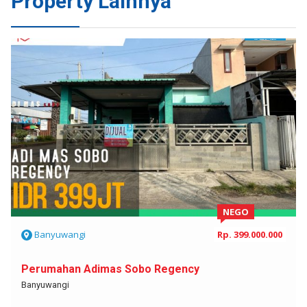
Property Lainnya
JUAL
NEGO
Banyuwangi
Rp. 399.000.000
Perumahan Adimas Sobo Regency
Banyuwangi