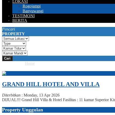
LOKASI
Rogojampi
Banyuwangi
TESTIMONI
BERITA
Pencari
PROPERTY
Cari
Anda ada di :
Home
Property
GRAND HILL HOTEL AND VILLA
Diterbitkan
:
Monday, 13 Apr 2026
DIJUAL!!! Grand Hill Villa & Hotel Fasilitas : 11 kamar Superior
Property Unggulan