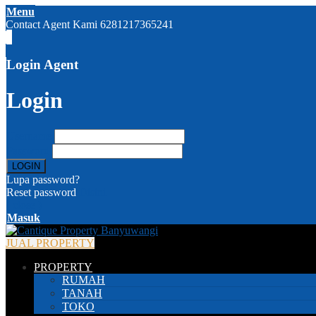
Menu
Contact Agent Kami
6281217365241
Login Agent
Login
Username
Password
Lupa password?
Reset password
Disini
( close )
Masuk
JUAL PROPERTY
PROPERTY
RUMAH
TANAH
TOKO