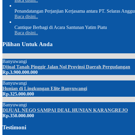
Baca disini..
Penandatangan Perjanjian Kerjasama antara PT. Selaras Anggu
Baca disini..
Cantique Berbagi di Acara Santunan Yatim Piatu
Baca disini..
Pilihan Untuk Anda
Banyuwangi
Dijual Tanah Pinggir Jalan Nol Provinsi Daerah Pergudangan
Rp.3.900.000.000
Banyuwangi
Hunian di Lingkungan Elite Banyuwangi
Rp.325.000.000
Banyuwangi
DIJUAL NEGO SAMPAI DEAL HUNIAN KARANGREJO
Rp.350.000.000
Testimoni