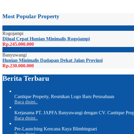
Most Popular Property
Rogojampi
Dijual Cepat Hunian Minimalis Rogojampi
Rp.245.000.000
Banyuwangi
Hunian Minimalis Dadapan Dekat Jalan Provinsi
Rp.230.000.000
Berita Terbaru
Cantique Property, Resmikan Logo Baru Perusahaan
Baca disini..
Kerjasama PT. JAPFA Banyuwangi dengan CV. Cantique Prop
Baca disini..
Pre-Launching Kencana Raya Blimbingsari