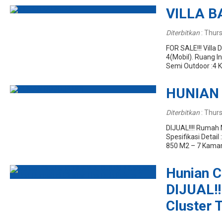
VILLA 
Diterbitkan
:
Thurs
FOR SALE!!! Villa
4(Mobil). Ruang I
Semi Outdoor :4 K
HUNIAN
Diterbitkan
:
Thurs
DIJUAL!!!! Rumah 
Spesifikasi Detai
850 M2 – 7 Kamar 
Hunian C
DIJUAL!!
Cluster 