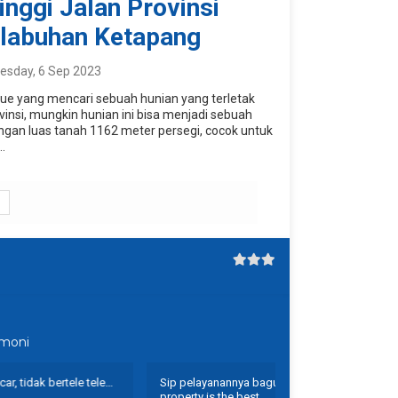
inggi Jalan Provinsi
elabuhan Ketapang
sday, 6 Sep 2023
que yang mencari sebuah hunian yang terletak
ovinsi, mungkin hunian ini bisa menjadi sebuah
engan luas tanah 1162 meter persegi, cocok untuk
.
imoni
 pelayanannya bagus,cepet,pokoknya cantique
Tempat untuk me
perty is the best