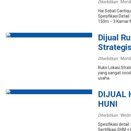
Diterbitkan
:
Monda
Hai Sobat Cantique
Spesifikasi Deta
150m – 3 Kamar M
Dijual R
Strategi
Diterbitkan
:
Monda
Ruko Lokasi Strat
yang sangat coco
usaha.
DIJUAL
HUNI
Diterbitkan
:
Wedn
Spesifikasi detai
Sertifikasi SHM 