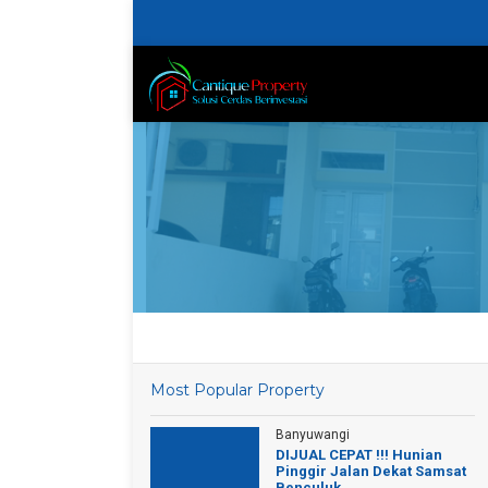
Most Popular Property
Banyuwangi
DIJUAL CEPAT !!! Hunian
Pinggir Jalan Dekat Samsat
Benculuk