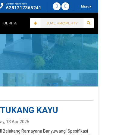
Contact Agent Kami
Masuk
6281217365241
BERITA
JUAL PROPERTY
 TUKANG KAYU
y, 13 Apr 2026
as!! Belakang Ramayana Banyuwangi Spesifikasi