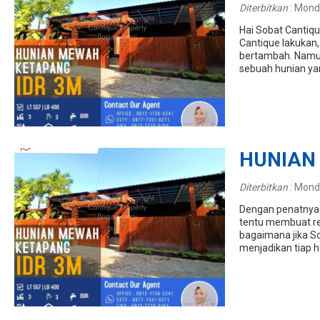
Diterbitkan
:
Monda
Hai Sobat Cantiqu
Cantique lakukan
bertambah. Namun
sebuah hunian yan
HUNIAN
Diterbitkan
:
Monda
Dengan penatnya a
tentu membuat re
bagaimana jika S
menjadikan tiap h