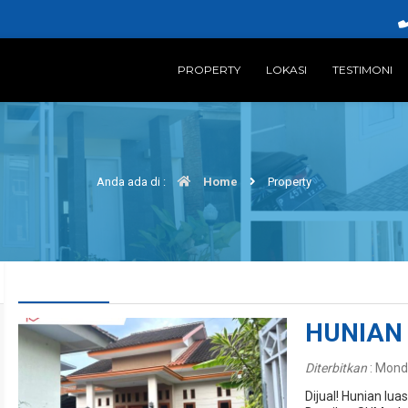
PROPERTY
LOKASI
TESTIMONI
Anda ada di :
Home
Property
HUNIAN
Diterbitkan
:
Monda
Dijual! Hunian lu