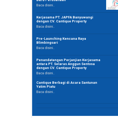
uga. hahahhahaha…
dibantu untuk mewujudkannya
Baca disini..
Kerjasama PT. JAPFA Banyuwangi
dengan CV. Cantique Property
Baca disini..
Chindy Ty
Pre-Launching Kencana Raya
Ibu Rumah Tangga
Blimbingsari
Banyuwangi
Baca disini..
Penandatangan Perjanjian Kerjasama
antara PT. Selaras Anggun Sentosa
dengan CV. Cantique Property
Baca disini..
Cantique Berbagi di Acara Santunan
Yatim Piatu
Baca disini..