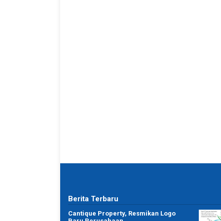
Berita Terbaru
r biasa.
Terimakasih Cantique Property membantu dengan
Cantique Property, Resmikan Logo
 Awalnya sih
segala permintaan yang rumit dan alhamdulillah bi
Baru Perusahaan