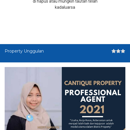
di hapus atau mungkin tautan telah
kadaluarsa
Property Unggulan