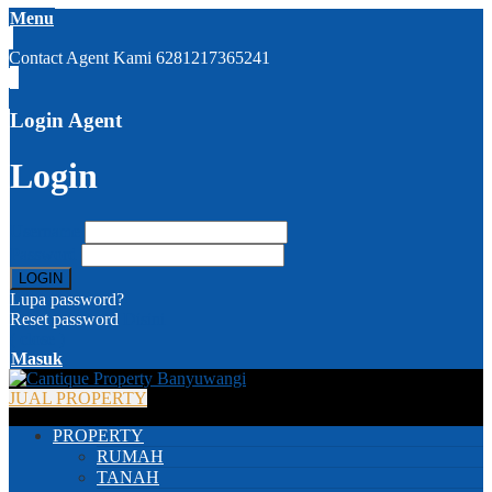
Menu
Contact Agent Kami
6281217365241
Login Agent
Login
Username
Password
Lupa password?
Reset password
Disini
( close )
Masuk
JUAL PROPERTY
PROPERTY
RUMAH
TANAH