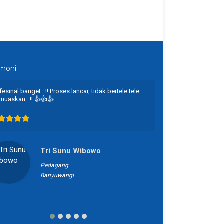
imoni
fesinal banget…!! Proses lancar, tidak bertele tele…
Alhamdulillah suda
muaskan…!! 👍👍👍
memberikan solusi
proses mendapatk
Terima kasih bany
Tri Sunu Wibowo
Pedagang
Banyuwangi
B