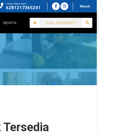
Contact Agent Kami
Masuk
6281217365241
BERITA
JUAL PROPERTY
k Tersedia