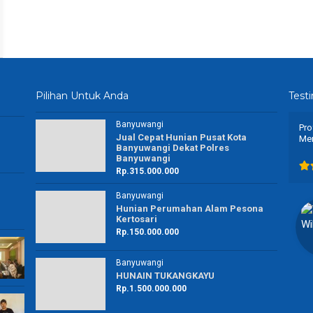
Pilihan Untuk Anda
Test
Banyuwangi
Sip buat bekerjasama, tetap semangat dan berjuang
Pro
Jual Cepat Hunian Pusat Kota
ya
Me
Banyuwangi Dekat Polres
Banyuwangi
Rp.315.000.000
Banyuwangi
Hunian Perumahan Alam Pesona
Carlisa Arsyhfa
Kertosari
Customer
Rp.150.000.000
Banyuwangi
Banyuwangi
HUNAIN TUKANGKAYU
Rp.1.500.000.000