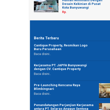
Hunian Minimalis Dengan
Desain Kekinian di Pusat
Kota Banyuwangi
Rp.
Berita Terbaru
Agent property yang amanah dan luar biasa 👍
y sesuai idaman
Cantique Property, Resmikan Logo
Baru Perusahaan
 Terimakasih
Baca disini..
Kerjasama PT. JAPFA Banyuwangi
dengan CV. Cantique Property
maya puspito ningrum
Baca disini..
Karyawan Swasta
Banyuwangi
Pre-Launching Kencana Raya
Blimbingsari
Baca disini..
Penandatangan Perjanjian Kerjasama
antara PT. Selaras Anggun Sentosa